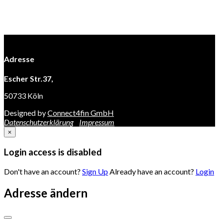
Adresse
Escher Str.37,
50733 Köln
Designed by
Connect4fin GmbH
Datenschutzerklärung
Impressum
×
Login access is disabled
Don't have an account?
Sign Up
Already have an account?
Login
Adresse ändern