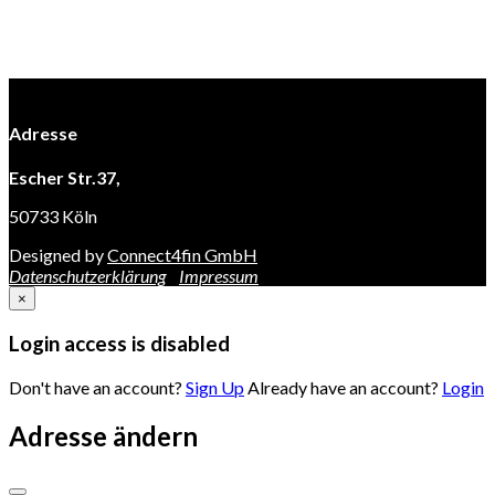
Adresse
Escher Str.37,
50733 Köln
Designed by
Connect4fin GmbH
Datenschutzerklärung
Impressum
×
Login access is disabled
Don't have an account?
Sign Up
Already have an account?
Login
Adresse ändern