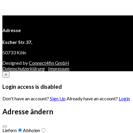
Adresse
Escher Str.37,
50733 Köln
Designed by
Connect4fin GmbH
Datenschutzerklärung
Impressum
×
Login access is disabled
Don't have an account?
Sign Up
Already have an account?
Login
Adresse ändern
Liefern
Abholen