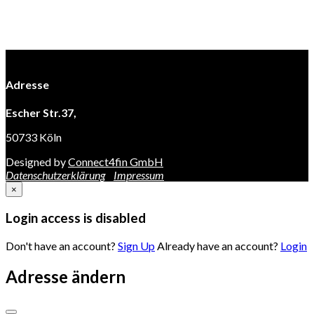
Adresse
Escher Str.37,
50733 Köln
Designed by
Connect4fin GmbH
Datenschutzerklärung
Impressum
×
Login access is disabled
Don't have an account?
Sign Up
Already have an account?
Login
Adresse ändern