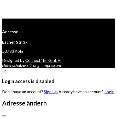
Adresse
Escher Str.37,
50733 Köln
Designed by
Connect4fin GmbH
Datenschutzerklärung
Impressum
×
Login access is disabled
Don't have an account?
Sign Up
Already have an account?
Login
Adresse ändern