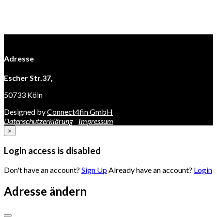
Adresse
Escher Str.37,
50733 Köln
Designed by
Connect4fin GmbH
Datenschutzerklärung
Impressum
×
Login access is disabled
Don't have an account?
Sign Up
Already have an account?
Login
Adresse ändern