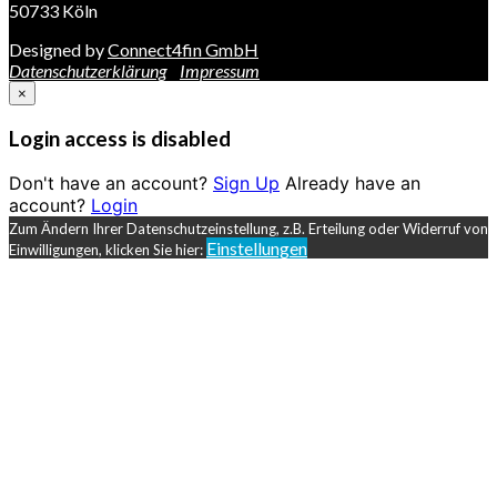
50733 Köln
Designed by
Connect4fin GmbH
Datenschutzerklärung
Impressum
×
Login access is disabled
Don't have an account?
Sign Up
Already have an
account?
Login
Zum Ändern Ihrer Datenschutzeinstellung, z.B. Erteilung oder Widerruf von
Einstellungen
Einwilligungen, klicken Sie hier: